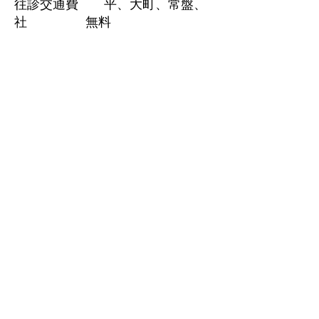
往診交通費 平、大町、常盤、
社 無料
美麻、八坂、大町
市外 500円
診断書 当院様
式 2,000
円
生命保険提出診断
書等 7,000円
巻き爪矯正治療 マチワイヤ
ー 1本 4,400円
処置
料 1か所につき
2,000円
男性型脱毛治療剤
院内処方（プロペシア1
㎎ 28日分） 7,700
円